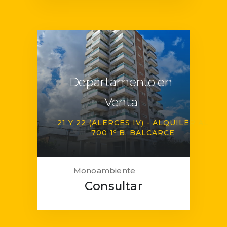
Departamento en
Venta
21 Y 22 (ALERCES IV) - ALQUILER AL
700 1º B
BALCARCE
Monoambiente
Consultar