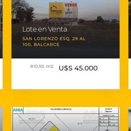
Lote en Venta
SAN LORENZO ESQ. 29 AL
100
BALCARCE
910.50 m2
U$S 45.000