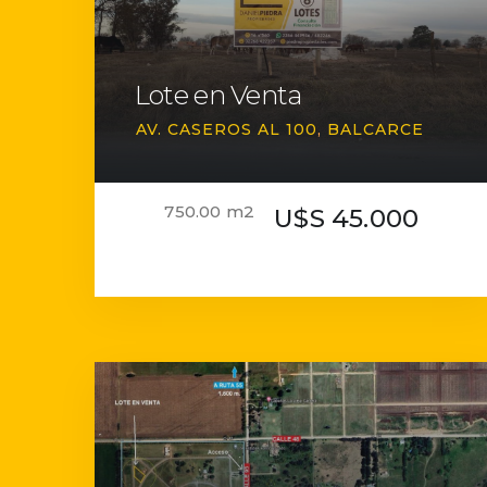
Lote en Venta
AV. CASEROS AL 100
BALCARCE
750.00 m2
U$S 45.000