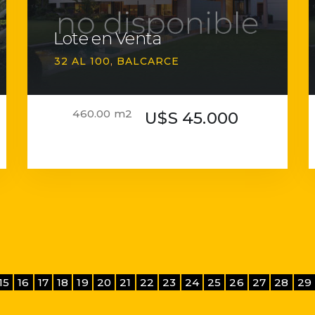
Lote en Venta
32 AL 100
BALCARCE
460.00 m2
U$S 45.000
15
16
17
18
19
20
21
22
23
24
25
26
27
28
29