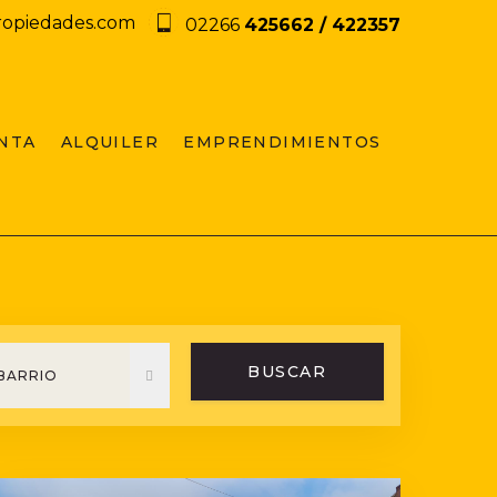
ropiedades.com
02266
425662 / 422357
NTA
ALQUILER
EMPRENDIMIENTOS
BUSCAR