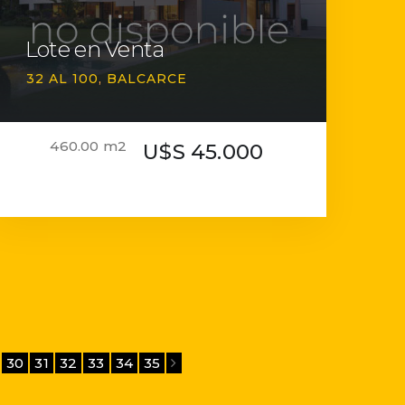
Lote en Venta
32 AL 100
BALCARCE
460.00 m2
U$S 45.000
30
31
32
33
34
35