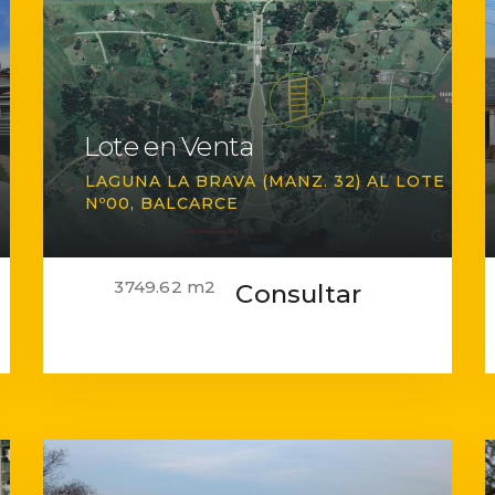
Lote en Venta
LAGUNA LA BRAVA (MANZ. 32) AL LOTE
Nº00
BALCARCE
3749.62 m2
Consultar