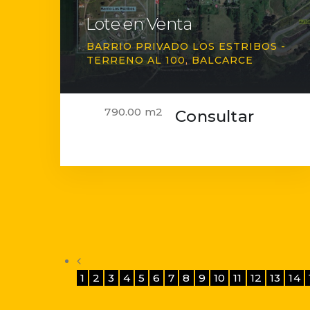
Lote en Venta
BARRIO PRIVADO LOS ESTRIBOS -
TERRENO AL 100
BALCARCE
790.00 m2
Consultar
1
2
3
4
5
6
7
8
9
10
11
12
13
14