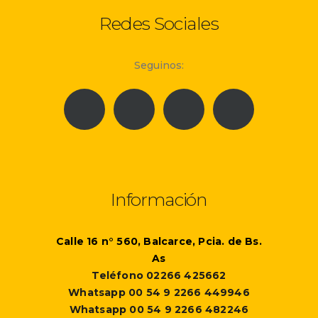
Redes Sociales
Seguinos:
Información
Calle 16 n° 560, Balcarce, Pcia. de Bs.
As
Teléfono 02266 425662
Whatsapp 00 54 9 2266 449946
Whatsapp 00 54 9 2266 482246