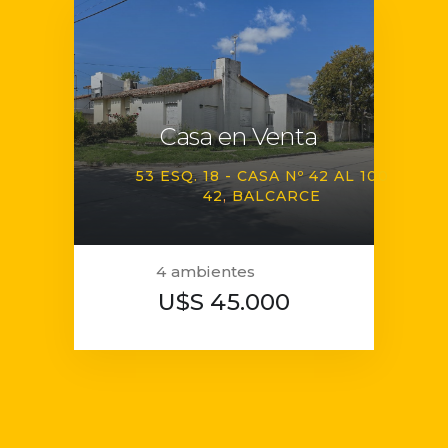
Casa en Venta
53 ESQ. 18 - CASA Nº 42 AL 100
42
BALCARCE
4 ambientes
U$S 45.000