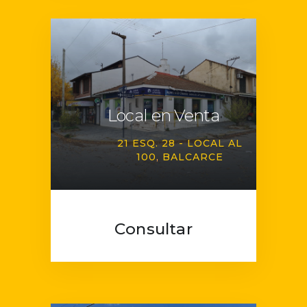
Local en Venta
21 ESQ. 28 - LOCAL AL
100
BALCARCE
Consultar