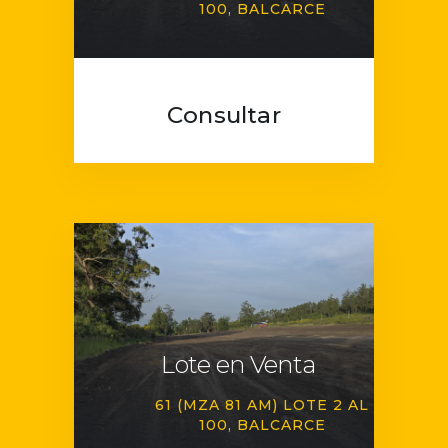
100
BALCARCE
Consultar
Lote en Venta
61 (MZA 81 AM) LOTE 2 AL
100
BALCARCE