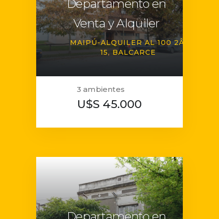
Departamento en
Venta y Alquiler
MAIPÚ-ALQUILER AL 100 2Âº
15
BALCARCE
3 ambientes
U$S 45.000
Departamento en