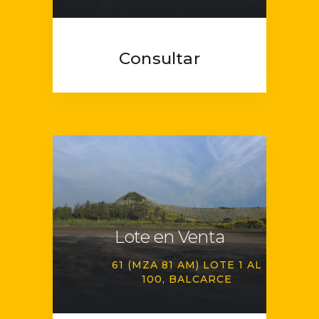
Consultar
Lote en Venta
61 (MZA 81 AM) LOTE 1 AL
100
BALCARCE