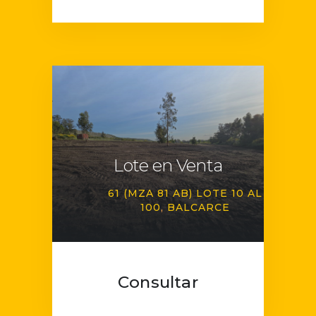
Lote en Venta
61 (MZA 81 AB) LOTE 10 AL
100
BALCARCE
Consultar