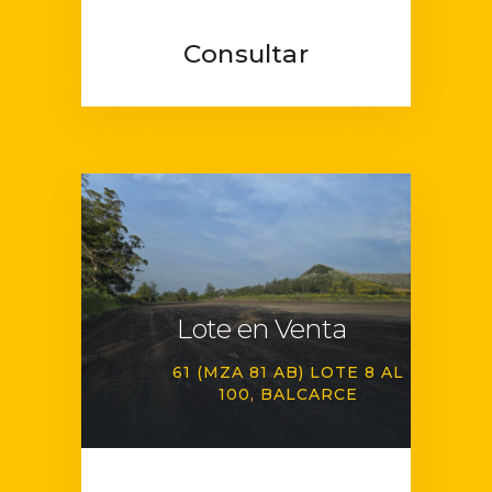
Consultar
Lote en Venta
61 (MZA 81 AB) LOTE 8 AL
100
BALCARCE