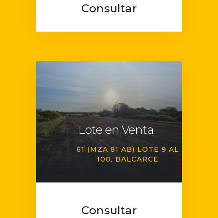
Consultar
Lote en Venta
61 (MZA 81 AB) LOTE 9 AL
100
BALCARCE
Consultar