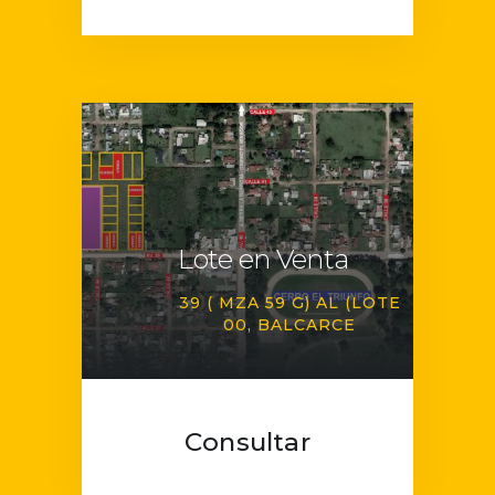
Lote en Venta
39 ( MZA 59 G) AL (LOTE
00
BALCARCE
Consultar